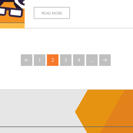
READ MORE
1
2
3
4
...