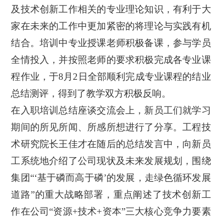
及技术创新工作相关的专业理论知识，有利于大
家在未来的工作中更加紧密的将理论与实践
有机
结合
。培训中专业授课老师积极备课，参与学员
全情投入，并按照老师的要求积极完成各专业课
程作业，于
8月2日全部顺利完成
专业课程的
结业
总结测评，得到了教学双方积极反响。
在入职培训总结座谈交流会上，新员工
们
就学习
期间
的
所见所闻、所感所想进行了
分享
。工程技
术研究院长王佳才在随后的总结发言中，向
新员
工
系统
地
介绍了公司现状及未来发展规划，围绕
集团
“‘基于磷而高于磷’的发展，走绿色循环发展
道路”的重大战略部署，
重点
阐述了技术创新工
作在公司
“资源+技术+资本”三大核心竞争力要素