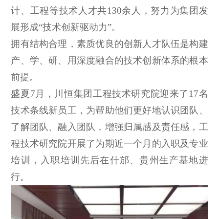
计、工程等技术人才共
130
余人，努力为集团发
展形成“技术创新驱动力”。
拥有结构合理，素质优良的创新人才队伍是构建
产、学、研、用深度融合的技术创新体系的根本
前提。
盛夏
7
月，
川恒集团
工程技术研究院
迎来了
17名
技
术条线新员工
，
为帮助
他们
更好
地
认识团队、
了解团队、融入团队
，
增强归属感及责任感，工
程技术研究院
开展了
为期近一个月的入职及专业
培训
，
入职培训
先后在什邡
、
贵州生产基地进
行
。