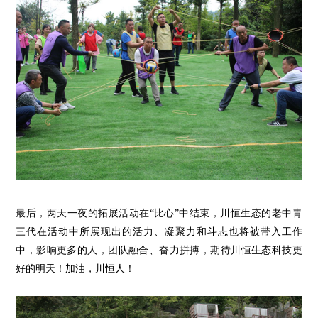
最后，两天一夜的拓展活动在
“比心”中结束，
川
恒
生态的
老中
青
三代在
活动中
所展现出的活力、凝聚
力
和
斗志
也
将
被
带入工作
中，影响
更多的人，团队融合、奋力拼搏，期待川恒生态科技更
好的明天！加油，川恒人！