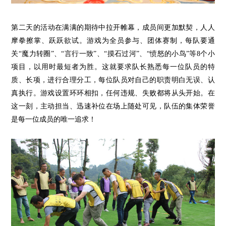
第二
天的
活动在满满的期待中拉开帷幕，
成员间更加默契，人人
摩拳擦掌、跃跃欲试。游戏为全员参与、团体赛制，每队要通
关“魔力转圈”、“言行一致”、“摸石过河”、“愤怒的小鸟”
等
8个小
项目，以用时最短者为胜。这就要求队长熟悉每一位队员的特
质、长项，进行合理分工，每位队员对自己的职责明白无误、认
真执行。游戏设置环环相扣，任何违规、失败都将从头开始。在
这一刻，主动担当、迅速补位在场上随处可见，队伍的集体荣誉
是每一位成员的唯一追求！