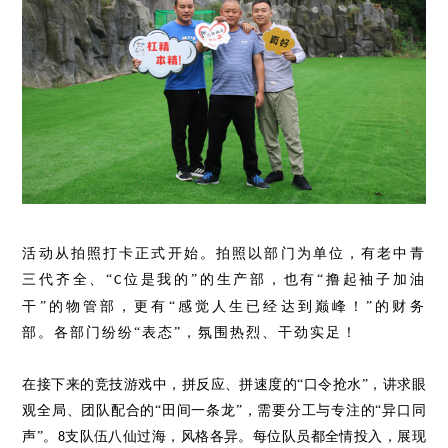
活动从拍照打卡正式开始。拍照以部门为单位，有老中青
三代齐全、
“
位是我的
”的生产部，也有“撸起袖子加油
C
干”的物管部，更有“感觉人生已经达到巅峰！”的财务
部。各部门纷纷“表态”，氛围热烈、干劲实足！
在接下来的竞技游戏中，拼反应、拼速度的
“口令抢水”，讲求眼
观全局、团队配合的“田间一条龙”，需要分工与专注的“异口同
声”。
支队伍八仙过海，风格各异。每位队员都全情投入，展现
8