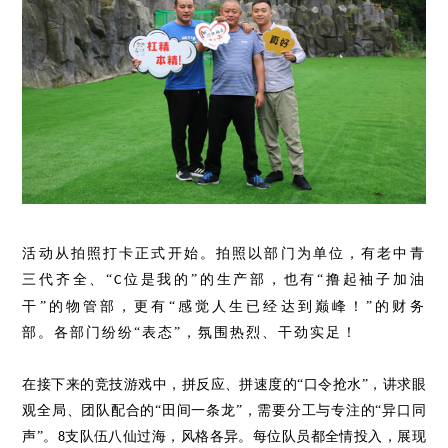
活动从拍照打卡正式开始。拍照以部门为单位，有老中青
三代齐全、
“
位是我的
”的生产部，也有“撸起袖子加油
C
干”的物管部，更有“感觉人生已经达到巅峰！”的财务
部。各部门纷纷“表态”，氛围热烈、干劲实足！
在接下来的竞技游戏中，拼反应、拼速度的
“口令抢水”，讲求眼
观全局、团队配合的“田间一条龙”，需要分工与专注的“异口同
声”。
支队伍八仙过海，风格各异。每位队员都全情投入，展现
8