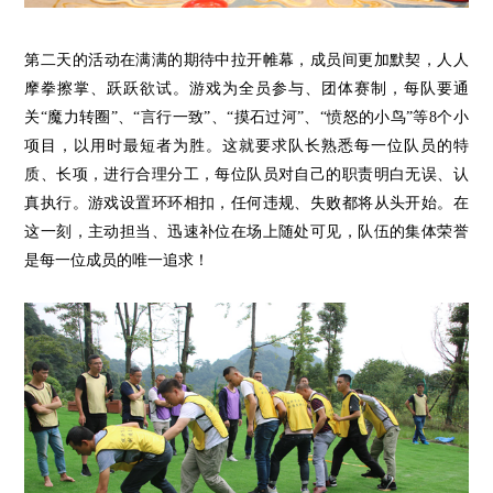
第二
天的
活动在满满的期待中拉开帷幕，
成员间更加默契，人人
摩拳擦掌、跃跃欲试。游戏为全员参与、团体赛制，每队要通
关“魔力转圈”、“言行一致”、“摸石过河”、“愤怒的小鸟”
等
8个小
项目，以用时最短者为胜。这就要求队长熟悉每一位队员的特
质、长项，进行合理分工，每位队员对自己的职责明白无误、认
真执行。游戏设置环环相扣，任何违规、失败都将从头开始。在
这一刻，主动担当、迅速补位在场上随处可见，队伍的集体荣誉
是每一位成员的唯一追求！