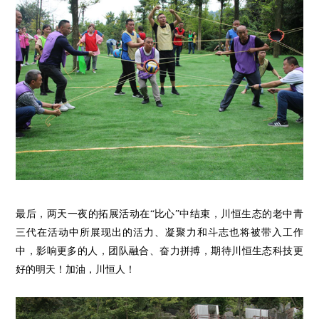
最后，两天一夜的拓展活动在
“比心”中结束，
川
恒
生态的
老中
青
三代在
活动中
所展现出的活力、凝聚
力
和
斗志
也
将
被
带入工作
中，影响
更多的人，团队融合、奋力拼搏，期待川恒生态科技更
好的明天！加油，川恒人！