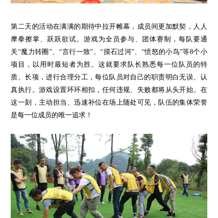
第二
天的
活动在满满的期待中拉开帷幕，
成员间更加默契，人人
摩拳擦掌、跃跃欲试。游戏为全员参与、团体赛制，每队要通
关“魔力转圈”、“言行一致”、“摸石过河”、“愤怒的小鸟”
等
8个小
项目，以用时最短者为胜。这就要求队长熟悉每一位队员的特
质、长项，进行合理分工，每位队员对自己的职责明白无误、认
真执行。游戏设置环环相扣，任何违规、失败都将从头开始。在
这一刻，主动担当、迅速补位在场上随处可见，队伍的集体荣誉
是每一位成员的唯一追求！