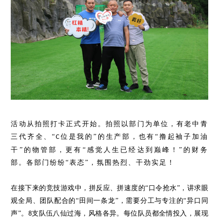
活动从拍照打卡正式开始。拍照以部门为单位，有老中青
三代齐全、
“
位是我的
”的生产部，也有“撸起袖子加油
C
干”的物管部，更有“感觉人生已经达到巅峰！”的财务
部。各部门纷纷“表态”，氛围热烈、干劲实足！
在接下来的竞技游戏中，拼反应、拼速度的
“口令抢水”，讲求眼
观全局、团队配合的“田间一条龙”，需要分工与专注的“异口同
声”。
支队伍八仙过海，风格各异。每位队员都全情投入，展现
8