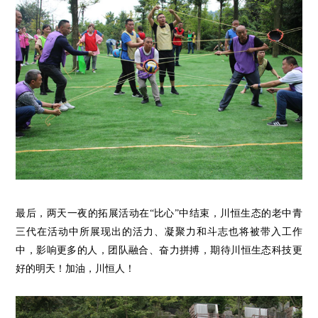
最后，两天一夜的拓展活动在
“比心”中结束，
川
恒
生态的
老中
青
三代在
活动中
所展现出的活力、凝聚
力
和
斗志
也
将
被
带入工作
中，影响
更多的人，团队融合、奋力拼搏，期待川恒生态科技更
好的明天！加油，川恒人！