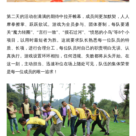
第二
天的
活动在满满的期待中拉开帷幕，
成员间更加默契，人人
摩拳擦掌、跃跃欲试。游戏为全员参与、团体赛制，每队要通
关“魔力转圈”、“言行一致”、“摸石过河”、“愤怒的小鸟”
等
8个小
项目，以用时最短者为胜。这就要求队长熟悉每一位队员的特
质、长项，进行合理分工，每位队员对自己的职责明白无误、认
真执行。游戏设置环环相扣，任何违规、失败都将从头开始。在
这一刻，主动担当、迅速补位在场上随处可见，队伍的集体荣誉
是每一位成员的唯一追求！