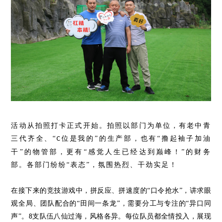
活动从拍照打卡正式开始。拍照以部门为单位，有老中青
三代齐全、
“
位是我的
”的生产部，也有“撸起袖子加油
C
干”的物管部，更有“感觉人生已经达到巅峰！”的财务
部。各部门纷纷“表态”，氛围热烈、干劲实足！
在接下来的竞技游戏中，拼反应、拼速度的
“口令抢水”，讲求眼
观全局、团队配合的“田间一条龙”，需要分工与专注的“异口同
声”。
支队伍八仙过海，风格各异。每位队员都全情投入，展现
8