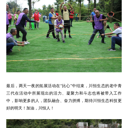
最后，两天一夜的拓展活动在
“比心”中结束，
川
恒
生态的
老中
青
三代在
活动中
所展现出的活力、凝聚
力
和
斗志
也
将
被
带入工作
中，影响
更多的人，团队融合、奋力拼搏，期待川恒生态科技更
好的明天！加油，川恒人！