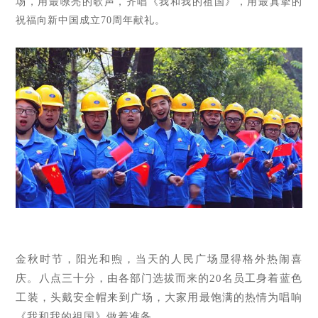
场，用最嘹亮的歌声，齐唱《我和我的祖国》，用最真挚的
祝福向新中国成立70周年献礼。
金秋时节，阳光和煦，当天的人民广场显得格外热闹喜
庆。八点三十分，由各部门选拔而来的
20名员工身着蓝色
工装，头戴安全帽来到广场，大家用最饱满的热情为唱响
《我和我的祖国》做着准备。