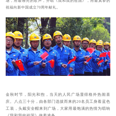
场，用最嘹亮的歌声，齐唱《我和我的祖国》，用最真挚的
祝福向新中国成立70周年献礼。
金秋时节，阳光和煦，当天的人民广场显得格外热闹喜
庆。八点三十分，由各部门选拔而来的
20名员工身着蓝色
工装，头戴安全帽来到广场，大家用最饱满的热情为唱响
《我和我的祖国》做着准备。