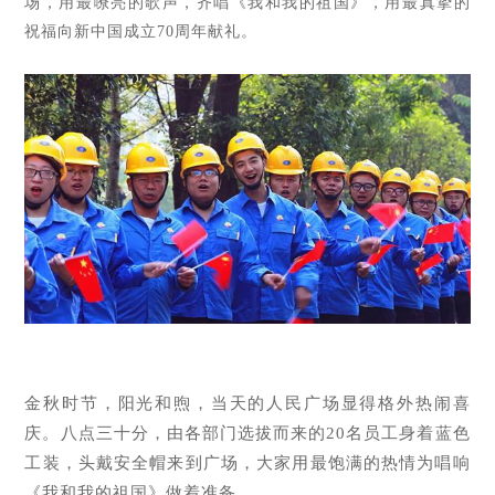
场，用最嘹亮的歌声，齐唱《我和我的祖国》，用最真挚的
祝福向新中国成立70周年献礼。
金秋时节，阳光和煦，当天的人民广场显得格外热闹喜
庆。八点三十分，由各部门选拔而来的
20名员工身着蓝色
工装，头戴安全帽来到广场，大家用最饱满的热情为唱响
《我和我的祖国》做着准备。