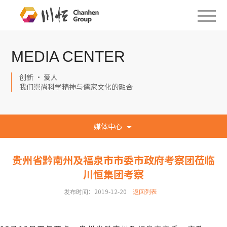
MEDIA CENTER
创新 · 爱人
我们崇尚科学精神与儒家文化的融合
媒体中心
贵州省黔南州及福泉市市委市政府考察团莅临
川恒集团考察
发布时间：2019-12-20
返回列表