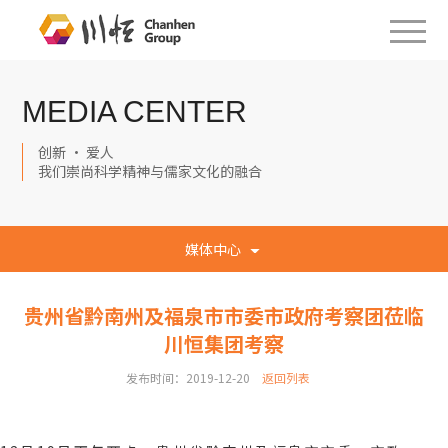
MEDIA CENTER
创新 · 爱人
我们崇尚科学精神与儒家文化的融合
媒体中心
贵州省黔南州及福泉市市委市政府考察团莅临
川恒集团考察
发布时间：2019-12-20
返回列表