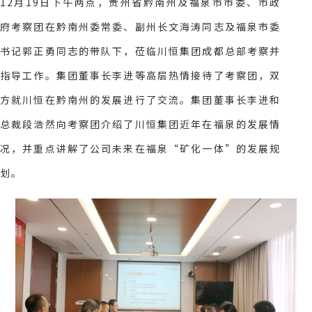
12月19日下午两点，贵州省黔南州及福泉市市委、市政
府考察团在黔南州委常委、副州长文海涛同志及福泉市委
书记郭正勇同志的带队下，莅临川恒集团成都总部考察并
指导工作。集团董事长李进等高层热情接待了考察团，双
方就川恒在黔南州的发展进行了交流。
集团董事长李进和
总裁段浩然向考察团介绍了川恒集团近年在福泉的发展情
况，并重点讲解了公司未来在福泉“矿化一体”的发展规
划。