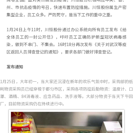
州、市抗击疫情的号召，快速布置防控措施。
川恒股份属生产密
集型企业，员工众多。严防死守，是当下工作的重中之重。
1月24日上午11时，川恒股份通过办公系统向所有员工发布《给
全体员工的一封公开信》，呼吁员工正确防护新型冠状病毒感
染，做到不串门、不集会。16时18分再次发布《关于对武汉等疫
区返回人员排查登记的通知》，要求各部门做好排查登记。
发布通知
1月25日，大年初一，当大家还沉浸在新年的欢乐气氛中时，采购部的低
耗物资采购员已经穿梭于都匀市区，采购各项防控后勤物资：温度计、口
罩、酒精、84消毒液、应急药品、洗手液等。大部分物资于当天下午回
厂，目前物资采购仍在持续进行中。