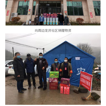
向周边龙井社区捐赠物资