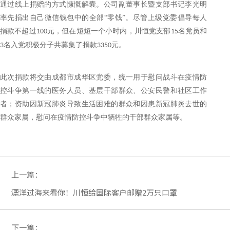
通过线上捐赠的方式慷慨解囊。公司副董事长暨支部书记李光明
率先捐出自己微信钱包中的全部
“零钱”。尽管上级党委倡导每人
捐款不超过
元，但在短短一个小时内，川恒党支部
名党员和
100
15
名入党积极分子共募集了捐款
元。
3
3350
此次捐款将交由成都市成华区党委
，
统一用于
慰问战斗在疫情防
控斗争第一线的医务人员、基层干部群众、公安民警和社区工作
者；资助因新冠肺炎导致生活困难的群众和因患新冠肺炎去世的
群众家属，慰问在疫情防控斗争中牺牲的干部群众家属等。
上一篇：
漂洋过海来看你！川恒给国际客户邮赠2万只口罩
下一篇：