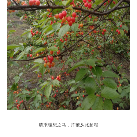
请乘理想之马，挥鞭从此起程