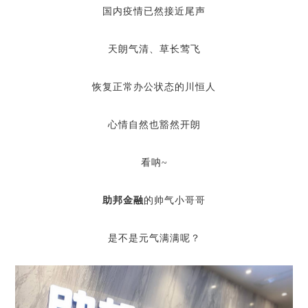
国内疫情已然接近尾声
天朗气清、草长莺飞
恢复正常办公状态的川恒人
心情自然也豁然开朗
看呐~
助邦金融
的帅气小哥哥
是不是元气满满呢？