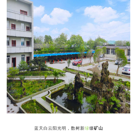
蓝天白云阳光明，数树新
绿
缀
矿山