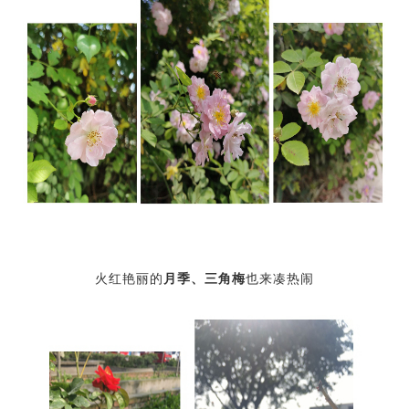
火红艳丽的
月季、三角梅
也来凑热闹