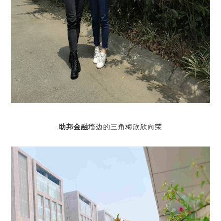
助邦金融
墙边的三角梅欣欣向荣