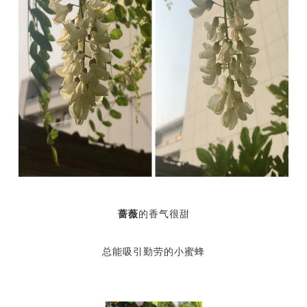
蔷薇
的香气很甜
总能吸引勤劳的小蜜蜂