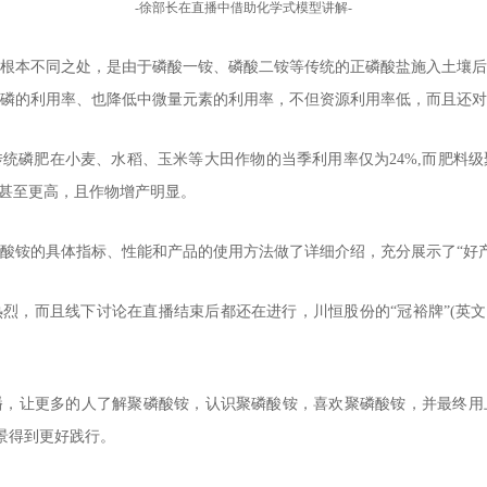
-
徐部长在直播中借助化学式模型讲解
-
根本不同之处，是由于磷酸一铵、磷酸二铵等传统的正磷酸盐施入土壤后
磷的利用率、也降低中微量元素的利用率，不但资源利用率低，而且还对
统磷肥在小麦、水稻、玉米等大田作物的当季利用率仅为24%,而肥料
壤甚至更高，且作物增产明显。
酸铵的具体指标、性能和产品的使用方法做了详细介绍，充分展示了“好
，而且线下讨论在直播结束后都还在进行，川恒股份的“冠裕牌”(英文商标
播，让更多的人了解聚磷酸铵，认识聚磷酸铵，喜欢聚磷酸铵，并最终用
愿景得到更好践行。