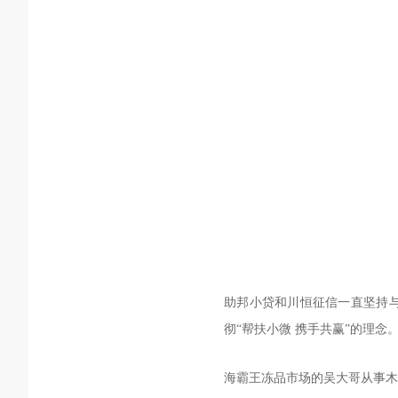
助邦小贷和川恒征信一直坚持与
彻“帮扶小微 携手共赢”的理念
海霸王冻品市场的吴大哥从事木