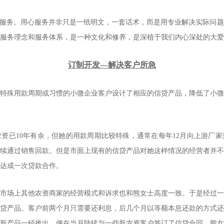
心服务。用心服务并非只是一纸明文，一套话术，而是用专业解决实际问
服务理念和服务体系，是一种文化和修养，是深植于我们内心深处的大爱
订制开发—解决客户所急
特殊用款周期或习惯的小微企业客户设计了相应的信贷产品，降低了小微
资已10年有余，但她的用款周期比较特殊，通常在每年12月向上游厂
续通过销售回款。但是市面上现有的信贷产品对她这样情况的经营者并不
达成一次贷款合作。
市场上其他农资商家的经营模式和诉求也和熊女士高度一致。于是经过一
贷产品。客户前两个月只需要还利息，后几个月以等额本息还款的方式还
新产品一经推出，便在当月陆续与一些新农资客户签订了信贷合同，熊女