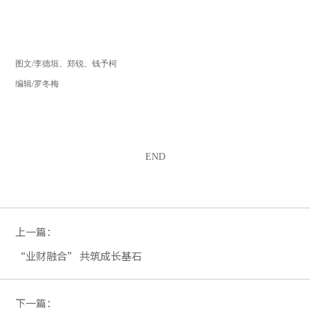
图文/李德垣、郑锐、钱予柯
编辑/罗冬梅
END
上一篇：
“业财融合” 共筑成长基石
下一篇：