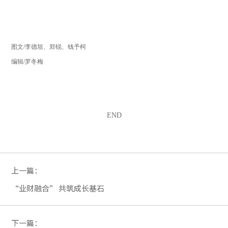
图文/李德垣、郑锐、钱予柯
编辑/罗冬梅
END
上一篇：
“业财融合” 共筑成长基石
下一篇：