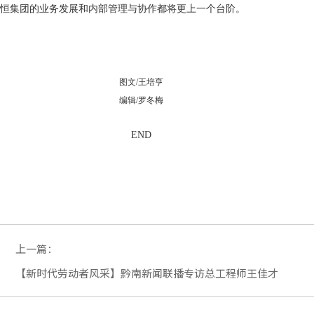
恒集团的业务发展和内部管理与协作都将更上一个台阶。
图文/王培亨
编辑/罗冬梅
END
上一篇：
【新时代劳动者风采】黔南新闻联播专访总工程师王佳才