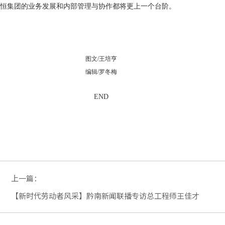
恒集团的业务发展和内部管理与协作都将更上一个台阶。
图文/王培亨
编辑/罗冬梅
END
上一篇：
【新时代劳动者风采】黔南新闻联播专访总工程师王佳才