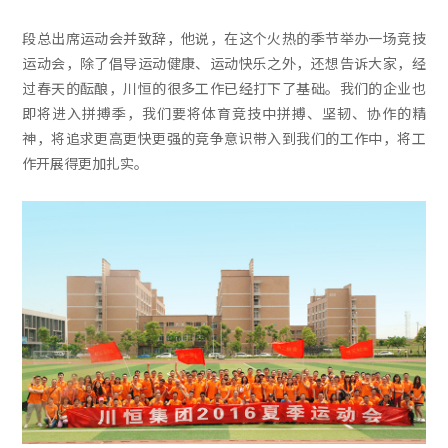
段总出席运动会并致辞，他说，在这个火热的季节举办一场竞技
运动会，除了倡导运动健康、运动快乐之外，还想告诉大家，经
过春天的酝酿，川恒的很多工作已经打下了基础。我们的企业也
即将进入拼搏季，我们要将体育竞技中拼搏、坚韧、协作的精
神，将追求更高更快更强的竞争意识带入到我们的工作中，将工
作开展得更加扎实。