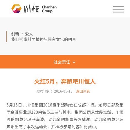
创新 · 爱人
我们崇尚科学精神与儒家文化的融合
社会责任
火红5月，奔跑吧川恒人
发布时间：2016-05-19
返回列表
5月15日，川恒集团2016夏季运动会在成都举行。龙潭总部及集
团金融事业部120余名员工参与其中。集团公司总裁段浩然、川恒
股份副总经理张海波、助邦金融董事长彭威洋、助邦金融总经理
焦阳出席了本次运动会，并积极参与到各项比赛中。