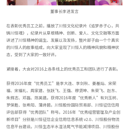
董事长李进发言
在表彰优秀员工之前，播放了川恒文化纪录片《追梦赤子心，共
铸川恒魂》，纪录片从草根精神、创新、爱人、文化交融等方面
讲述了川恒精神的诞生、发展以及发扬，整片部子由一个个真实
的川恒人的故事组成，向大家呈现了川恒人的精神风貌和精神状
态，受到了大家的一致好评。
紧接着，大会对2016上各条线上的优秀员工和团队进行了表彰。
获得2016年度“优秀员工”是李大连、李剑秋、姜基灿、宋荣
福、宋福礼、周家建、张跃飞、王强、穆贤坤、朱荣飞、赵东、
朱辉志、邓磊、陈英建。获得2016年度“优秀新人”有刘玉树、
罗保胜、张希阳、蒲诗碧。川恒股份国际贸易部、川恒征信信用
评估部获得“优秀团队”称号。2016年“优秀经营管理及产业创
新项目”分别是川恒征信企业信用信息系统 v2.0、川恒股份物流
信息平台建设。川恒生态半水湿法尾气节能减排项目、川恒股份