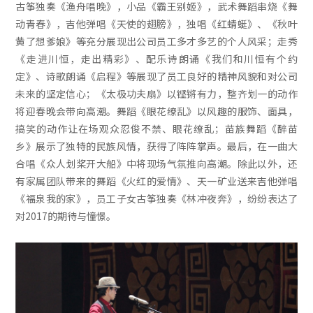
古筝独奏《渔舟唱晚》，小品《霸王别姬》，武术舞蹈串烧《舞
动青春》，吉他弹唱《天使的翅膀》，独唱《红蜻蜓》、《秋叶
黄了想爹娘》等充分展现出公司员工多才多艺的个人风采；走秀
《走进川恒，走出精彩》、配乐诗朗诵《我们和川恒有个约
定》、诗歌朗诵《启程》等展现了员工良好的精神风貌和对公司
未来的坚定信心；《太极功夫扇》以铿锵有力，整齐划一的动作
将迎春晚会带向高潮。舞蹈《眼花缭乱》以风趣的服饰、面具，
搞笑的动作让在场观众忍俊不禁、眼花缭乱；苗族舞蹈《醉苗
乡》展示了独特的民族风情，获得了阵阵掌声。最后，在一曲大
合唱《众人划桨开大船》中将现场气氛推向高潮。除此以外，还
有家属团队带来的舞蹈《火红的爱情》、天一矿业送来吉他弹唱
《福泉我的家》，员工子女古筝独奏《林冲夜奔》，纷纷表达了
对2017的期待与憧憬。