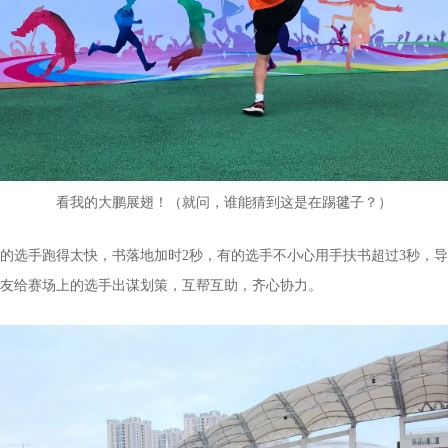
看我的大鹏展翅！（就问，谁能猜到这是在踢毽子？）
的选手跑得太快，书落地加时2秒，有的选手不小心用手扶书超过3秒，
友给赛场上的选手出谋划策，互帮互助，齐心协力。