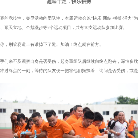
趣味十足，快乐拼搏
赛的竞技性，突显活动的团队性，本届运动会以“快乐·团结·拼搏·活力”
、顶天立地、企鹅漫步等7个运动项目，共有10支运动队参加比赛。
你，别管赛道上有谁掉下了鞋。加油！终点就在前方。
手们来不及观察自身是否受伤，起身重组队后继续向终点跑去，深怕多耽
冲过终点的一刻，等待的队友便一把将他们搀扶着，询问是否受伤，或是