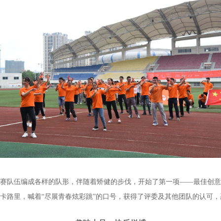
赛队伍编成各样的队形，伴随着矫健的步伐，开始了第一项——最佳创意
卡路里，喊着“尽展青春炫彩跳”的口号，获得了评委及其他团队的认可