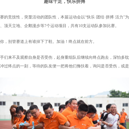
趣味十足，快乐拼搏
赛的竞技性，突显活动的团队性，本届运动会以“快乐·团结·拼搏·活力”
、顶天立地、企鹅漫步等7个运动项目，共有10支运动队参加比赛。
你，别管赛道上有谁掉下了鞋。加油！终点就在前方。
手们来不及观察自身是否受伤，起身重组队后继续向终点跑去，深怕多耽
冲过终点的一刻，等待的队友便一把将他们搀扶着，询问是否受伤，或是