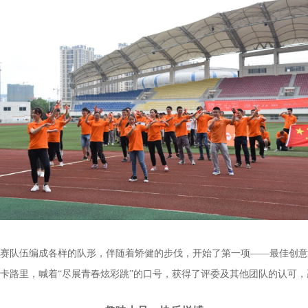
赛队伍编成各样的队形，伴随着矫健的步伐，开始了第一项——最佳创意
卡路里，喊着“尽展青春炫彩跳”的口号，获得了评委及其他团队的认可