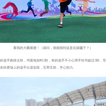
看我的大鹏展翅！（就问，谁能猜到这是在踢毽子？）
的选手跑得太快，书落地加时2秒，有的选手不小心用手扶书超过3秒，
友给赛场上的选手出谋划策，互帮互助，齐心协力。