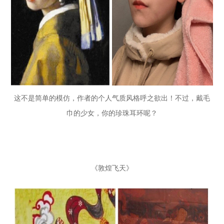
这不是简单的模仿，作者的个人气质风格呼之欲出！不过，戴毛
巾的少女，你的珍珠耳环呢？
《敦煌飞天》