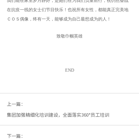
我们能在家里岁月静好，是她们在为我们负重前行，祝仍然奋战
在抗疫一线的女士们节目快乐！也祝所有女性，都能真正完美地
ＣＯＳ偶像，终有一天，能够成为自己最想成为的人！
致敬巾帼英雄
END
上一篇：
集团加强精细化培训建设，全面落实360°员工培训
下一篇：