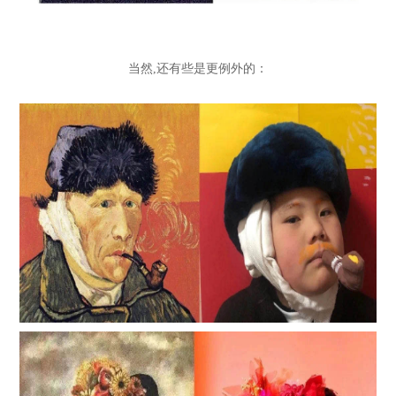
当然,
还有些是更例外的：