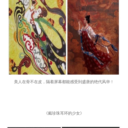
美人在骨不在皮，隔着屏幕都能感受到盛唐的绝代风华！
《戴珍珠耳环的少女》