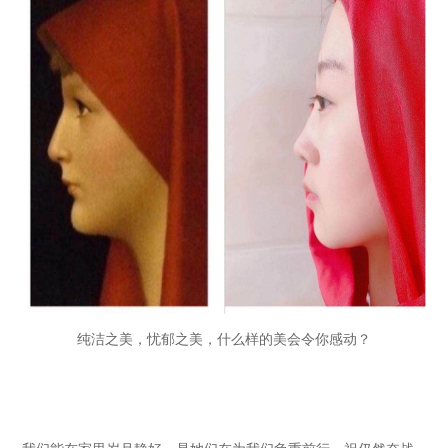
纯洁之美，忧郁之美，什么样的美会令你感动？