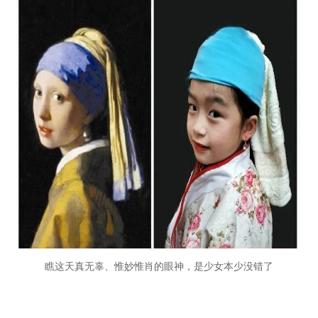
瞧这天真无辜、惟妙惟肖的眼神，是少女本少没错了