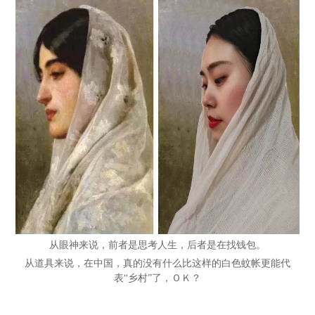
从眼神来说，前者是思考人生，后者是在找钱包。
从道具来说，在中国，真的没有什么比这样的白色蚊帐更能代
表
“乡村”了，ＯＫ？