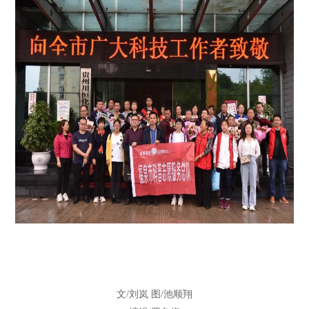
文/刘岚 图/池顺翔