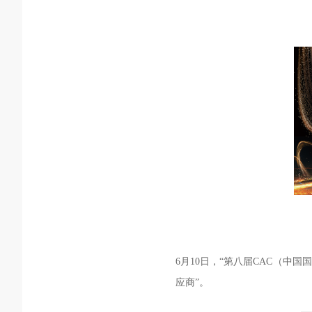
6
月
10
日，“第八届
CAC
（中国国
应商”。