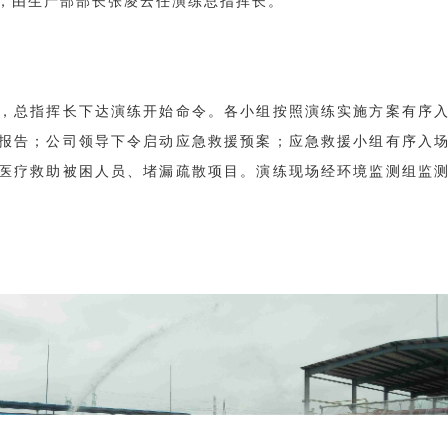
，由生产部部长张凌云任演练总指挥长。
，总指挥长下达演练开始命令。各小组按照演练实施方案有序
报告；公司领导下令启动应急救援预案；应急救援小组有序入
医疗救助被困人员、堵漏疏散项目。演练现场经环境监测组监