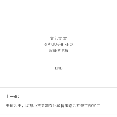
文字/文 杰
图片/池顺翔 孙 龙
编辑/罗冬梅
END
上一篇：
渠道为王，助邦小贷参加农化销售策略会并做主题宣讲