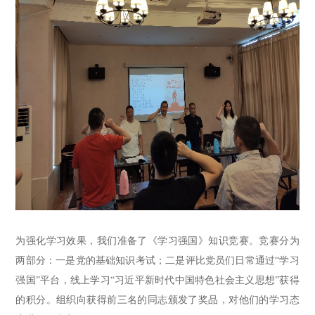
为
强化学习效果
，我们准备了《学习强国》知识竞赛
。
竞赛分为
两部分：一是党的基础知识考试；二是评比党员们日常通过“学习
强国”平台，线上学习
“
习近平新时代中国特色社会主义思想
”
获得
的
积分。组织
向
获得前三名的同志
颁发了奖品
，对他们的学习态