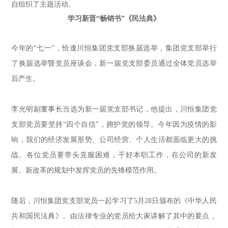
自组织了主题活动。
学习新晋“畅销书”《民法典》
今年的
“
七一
”
，恰逢川恒集团党支部换届选举，集团党支部举行
了换届选举暨党员座谈会
，
新一届党支部
委员
通过全体党员选举
后
产生
。
李光明副董事长
当选为
新一届党支部书记
，
他
提出，川恒集团党
支部党员要坚持
“
四个自信
”
，拥护党的领导。今年因为疫情的影
响，
我们的经济发展形势、公司经营、个人生活都面临更大的挑
战。
各位党员
要
带头克服困难，干好本职工作，在公司的新发
展、新改革的规划中发挥党员的先锋模范作用。
随后，川恒集团党支部党员一起学习了5月28日颁布的《中华人民
共和国民法典》
。
由法律专业的党员给大家讲解了其中的要点，