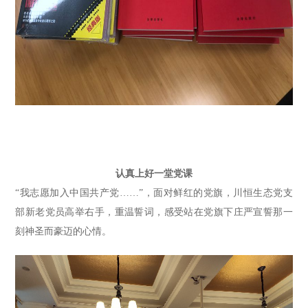
认真上好一堂党课
“我志愿加入中国共产党……”
，面对鲜红的党旗，
川恒生态党
支
部新老党员高举右手，重温誓词，感受站在党旗下庄严宣誓那一
刻神圣而豪迈的心情。