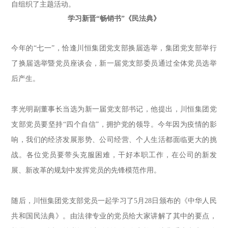
自组织了主题活动。
学习新晋“畅销书”《民法典》
今年的
“
七一
”
，恰逢川恒集团党支部换届选举，集团党支部举行
了换届选举暨党员座谈会
，
新一届党支部
委员
通过全体党员选举
后
产生
。
李光明副董事长
当选为
新一届党支部书记
，
他
提出，川恒集团党
支部党员要坚持
“
四个自信
”
，拥护党的领导。今年因为疫情的影
响，
我们的经济发展形势、公司经营、个人生活都面临更大的挑
战。
各位党员
要
带头克服困难，干好本职工作，在公司的新发
展、新改革的规划中发挥党员的先锋模范作用。
随后，川恒集团党支部党员一起学习了5月28日颁布的《中华人民
共和国民法典》
。
由法律专业的党员给大家讲解了其中的要点，