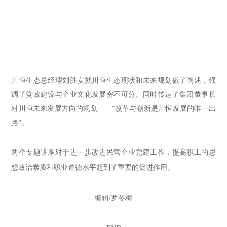
川恒生态
总经理刘胜安
就
川恒生态现状和未来规划
做了阐述
，强
调了党政建设与企业文化发展密不可分
。
同时传达了集团董事长
对川恒未来发展方向
的规划
——
“改革与创新是川恒发展的唯一出
路”。
两个专题讲座对于进一步改进民营企业党建工作，提高职工的思
想政治素质和职业道德水平起到了重要的促进作用。
编辑/罗冬梅