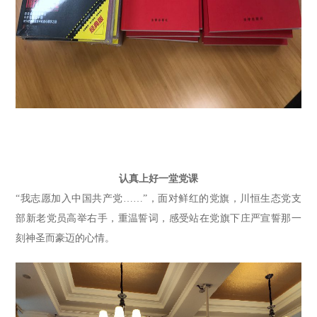
认真上好一堂党课
“我志愿加入中国共产党……”
，面对鲜红的党旗，
川恒生态党
支
部新老党员高举右手，重温誓词，感受站在党旗下庄严宣誓那一
刻神圣而豪迈的心情。