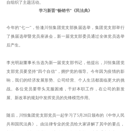
自组织了主题活动。
学习新晋“畅销书”《民法典》
今年的
“
七一
”
，恰逢川恒集团党支部换届选举，集团党支部举行
了换届选举暨党员座谈会
，
新一届党支部
委员
通过全体党员选举
后
产生
。
李光明副董事长
当选为
新一届党支部书记
，
他
提出，川恒集团党
支部党员要坚持
“
四个自信
”
，拥护党的领导。今年因为疫情的影
响，
我们的经济发展形势、公司经营、个人生活都面临更大的挑
战。
各位党员
要
带头克服困难，干好本职工作，在公司的新发
展、新改革的规划中发挥党员的先锋模范作用。
随后，川恒集团党支部党员一起学习了5月28日颁布的《中华人民
共和国民法典》
。
由法律专业的党员给大家讲解了其中的要点，