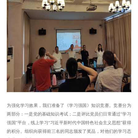
为
强化学习效果
，我们准备了《学习强国》知识竞赛
。
竞赛分为
两部分：一是党的基础知识考试；二是评比党员们日常通过“学习
强国”平台，线上学习
“
习近平新时代中国特色社会主义思想
”
获得
的
积分。组织
向
获得前三名的同志
颁发了奖品
，对他们的学习态