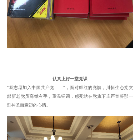
认真上好一堂党课
“我志愿加入中国共产党……”
，面对鲜红的党旗，
川恒生态党
支
部新老党员高举右手，重温誓词，感受站在党旗下庄严宣誓那一
刻神圣而豪迈的心情。