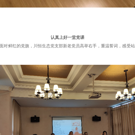
认真上好一堂党课
面对鲜红的党旗，
川恒生态党
支部新老党员高举右手，重温誓词，感受站