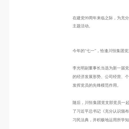
在建党
99
周年来临之际，为充分
主题活动。
今年的
“
七一
”
，恰逢川恒集团党
李光明副董事长
当选为
新一届
的经济发展形势、公司经营、个
发挥党员的先锋模范作用。
随后，川恒集团党支部党员一起
了习近平总书记《充分认识颁布
习民法典，并积极地运用所学知