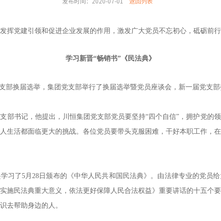
发布时间：2020-07-01
返回列表
发挥党建引领
和
促
进
企业发展
的作用
，激发广大党员不忘初心，砥砺前行
学习新晋“畅销书”《民法典》
支部换届选举，集团党支部举行了换届选举暨党员座谈会
，
新一届党支部
党支部书记
，
他
提出，川恒集团党支部党员要坚持
“
四个自信
”
，拥护党的领
人生活都面临更大的挑战。
各位党员
要
带头克服困难，干好本职工作，在
学习了5月28日颁布的《中华人民共和国民法典》
。
由法律专业的党员给
实施民法典重大意义，依法更好保障人民合法权益》重要讲话的十五个要
识去帮助身边的人。