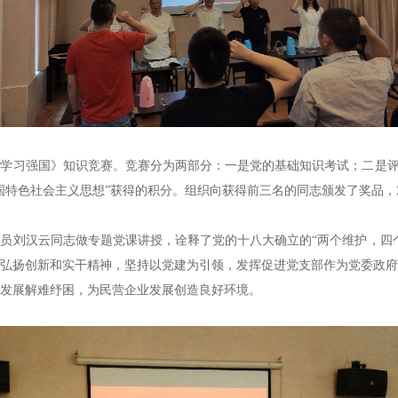
《学习强国》知识竞赛
。
竞赛分为两部分：一是党的基础知识考试；二是评
国特色社会主义思想
”
获得
的
积分。组织
向
获得前三名的同志
颁发了奖品
，
委员刘汉云同志做专题党课讲授
，
诠释了党的十八大确立的“两个维护，四
弘扬创新和实干精神，坚持以党建为引领，发挥促进党支部作为党委政府
发展解难纾困，为民营企业发展创造良好环境。