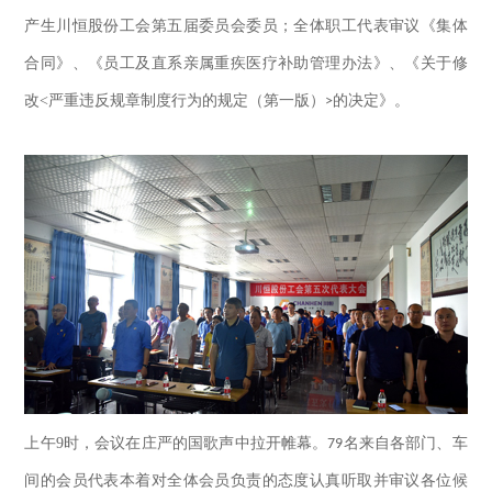
产生川恒股份工会第五届委员会委员；全体职工代表审议《集体
合同》、《员工及直系亲属重疾医疗补助管理办法》、《关于修
改
<
严重违反规章制度行为的规定（第一版）
的决定》。
>
上午
9
时，会议在庄严的国歌声中拉开帷幕。
名来自各部门、车
79
间的会员代表本着对全体会员负责的态度认真听取并审议各位候