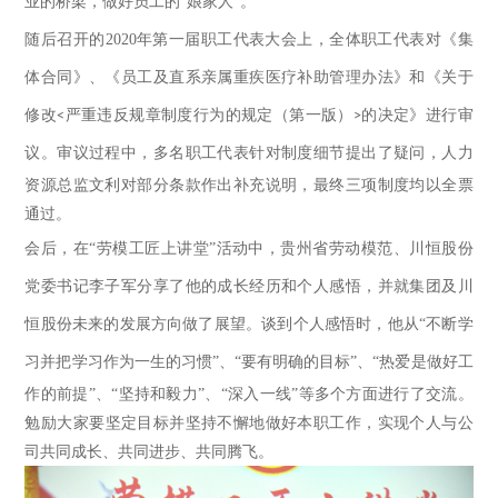
业的桥梁，做好员工的
“娘家人”。
随后召开的
2020
年第一届职工代表大会上，全体职工代表对《集
体合同》、《员工及直系亲属重疾医疗补助管理办法》和《关于
修改
严重违反规章制度行为的规定（第一版）
的决定》进行审
<
>
议。审议过程中
，
多名职工代表针对制度细节
提出了疑问，
人力
资源总监文利对部分条款作出补充说明，最终
三项制度均以全
票
通过。
会后，在
“劳模工匠上讲堂”活动中，贵州省劳动模范、川恒股份
党委书记李子军分享了他的成长经历
和
个人感悟
，
并
就集团
及川
恒
股份未来的发展方向做了展望。
谈到个人
感悟时，他从
“不断学
习并把学习作为一生的习惯”
、
“要有明确的目标”
、
“热爱是做好工
作的前提”
、
“坚持和毅力”
、
“深入一线”等多个方面进行了交流
。
勉励
大家要
坚定目标
并
坚持不懈地做好本职工作，实现个人与公
司共同成长、共同进步、共同腾飞。