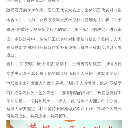
业的桥梁，做好员工的
“娘家人”。
随后召开的
2020
年第一届职工代表大会上，全体职工代表对《集
体合同》、《员工及直系亲属重疾医疗补助管理办法》和《关于
修改
严重违反规章制度行为的规定（第一版）
的决定》进行审
<
>
议。审议过程中
，
多名职工代表针对制度细节
提出了疑问，
人力
资源总监文利对部分条款作出补充说明，最终
三项制度均以全
票
通过。
会后，在
“劳模工匠上讲堂”活动中，贵州省劳动模范、川恒股份
党委书记李子军分享了他的成长经历
和
个人感悟
，
并
就集团
及川
恒
股份未来的发展方向做了展望。
谈到个人
感悟时，他从
“不断学
习并把学习作为一生的习惯”
、
“要有明确的目标”
、
“热爱是做好工
作的前提”
、
“坚持和毅力”
、
“深入一线”等多个方面进行了交流
。
勉励
大家要
坚定目标
并
坚持不懈地做好本职工作，实现个人与公
司共同成长、共同进步、共同腾飞。