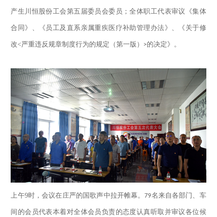
产生川恒股份工会第五届委员会委员；全体职工代表审议《集体
合同》、《员工及直系亲属重疾医疗补助管理办法》、《关于修
改
<
严重违反规章制度行为的规定（第一版）
的决定》。
>
上午
9
时，会议在庄严的国歌声中拉开帷幕。
名来自各部门、车
79
间的会员代表本着对全体会员负责的态度认真听取并审议各位候