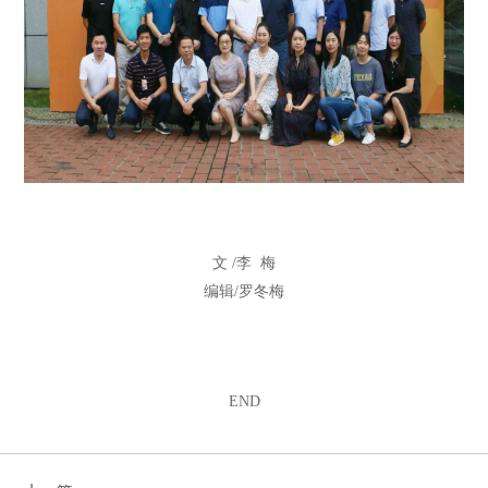
文 /李 梅
编辑/罗冬梅
END