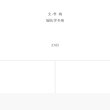
文 /李 梅
编辑/罗冬梅
END