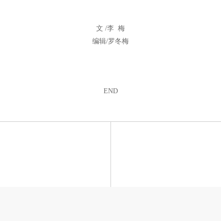
文 /李 梅
编辑/罗冬梅
END