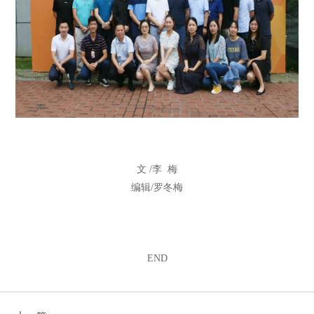
文 /李 梅
编辑/罗冬梅
END