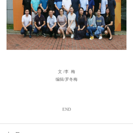
文 /李 梅
编辑/罗冬梅
END