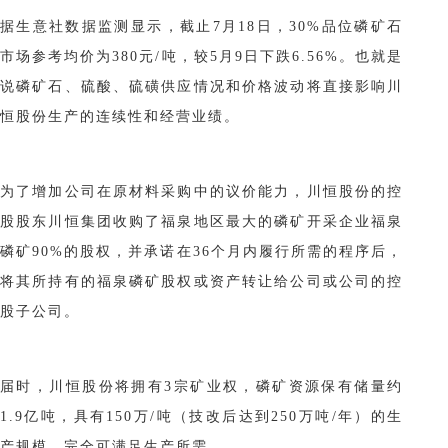
据生意社数据监测显示，截止
7月18日，30%品位磷矿石
市场参考均价为380元/吨，较5月9日下跌6.56%。也就是
说磷矿石、硫酸、硫磺供应情况和价格波动将直接影响川
恒股份生产的连续性和经营业绩。
为了增加公司在原材料采购中的议价能力，川恒股份的控
股股东川恒集团收购了福泉地区最大的磷矿开采企业福泉
磷矿
90%的股权，并承诺在36个月内履行所需的程序后，
将其所持有的福泉磷矿股权或资产转让给公司或公司的控
股子公司。
届时，川恒股份将拥有
3宗矿业权，磷矿资源保有储量约
1.9亿吨，具有150万/吨（技改后达到250万吨/年）的生
产规模，完全可满足生产所需。