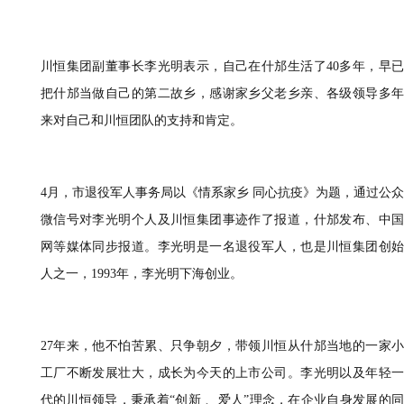
川恒集团副董事长李光明表示，自己在什邡生活了
40多年，早
把什邡当做自己的第二故乡，感谢家乡父老乡亲、各级领导多年
来对自己和川恒团队
的
支持
和肯定。
4月，市退役军人事务局以《情系家乡 同心抗疫》为题，通过公众
微信号对李光明个人及川恒集团事迹作了
报道
，什邡发布、中
网等媒体
同步报道
。
李光明是
一名退役军人，
也是
川恒集团创
人之一，
1993年
，
李光明
下海创业。
27年来，他不怕苦累、只争朝夕，带领川恒从
什邡当地的一家
工厂不断发展壮大，
成长为
今天的上市公司。李光明以及年轻
代的川恒领导，秉承着
“创新 、爱人”理念，在企业自身发展的