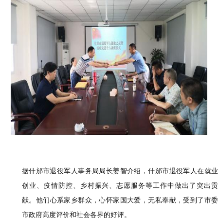
据什邡
市退役军人
事务
局
局长姜智介绍，什邡
市退役军人在就
创业、疫情防控、乡村振兴、志愿服务等工作中
做
出
了突出
贡
献
。
他们
心系家乡群众，心怀家国大爱，无私奉献，受到
了
市
市政府高度评价和社会各界的好评。