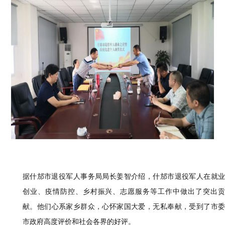
据什邡
市退役军人
事务
局
局长姜智介绍，什邡
市退役军人在就
创业、疫情防控、乡村振兴、志愿服务等工作中
做
出
了突出
贡
献
。
他们
心系家乡群众，心怀家国大爱，无私奉献，受到
了
市
市政府高度评价和社会各界的好评。