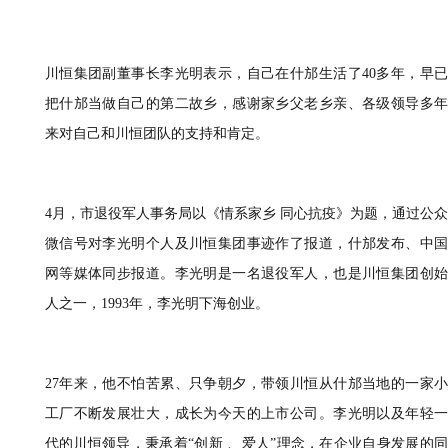
川恒集团副董事长李光明表示，自己在什邡生活了
40多年，早
把什邡当做自己的第二故乡，感谢家乡父老乡亲、各级领导多年
来对自己和川恒团队
的
支持
和肯定。
4月，市退役军人事务局以《情系家乡 同心抗疫》为题，通过公众
微信号对李光明个人及川恒集团事迹作了
报道
，什邡发布、中
网等媒体
同步报道
。
李光明是
一名退役军人，
也是
川恒集团创
人之一，
1993年
，
李光明
下海创业。
27年来，他不怕苦累、只争朝夕，带领川恒从
什邡当地的一家
工厂不断发展壮大，
成长为
今天的上市公司。李光明以及年轻
代的川恒领导，秉承着
“创新 、爱人”理念，在企业自身发展的