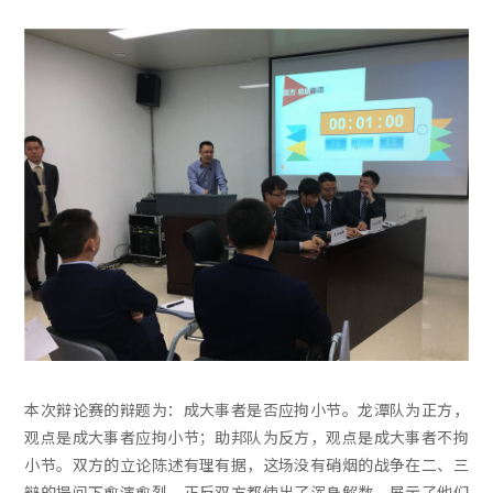
本次辩论赛的辩题为：成大事者是否应拘小节。龙潭队为正方，
观点是成大事者应拘小节；助邦队为反方，观点是成大事者不拘
小节。双方的立论陈述有理有据，这场没有硝烟的战争在二、三
辩的提问下愈演愈烈，正反双方都使出了浑身解数，展示了他们