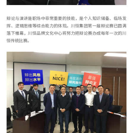
辩论与演讲是职场中非常重要的技能，是个人知识储备、临场发
挥、逻辑思维等综合能力的体现。川恒集团第一届辩论赛已圆满
落下帷幕，川恒品牌文化中心将努力把辩论赛办成每年一次的川
恒传统比赛。