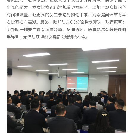
出众的辩才。本次比赛跳出常规辩论赛圈子，增加了观众提问的
时间和数量，让更多的员工参与到辩论中来，观众提问环节将本
次比赛推向高潮。最终，助邦队以0.2分险胜龙潭队，取得冠军；
助邦队一辩安广鑫以沉着冷静、条理清晰、语言熟练荣获最佳辩
手称号；龙潭队获得辩论赛纪念版钢笔礼盒。