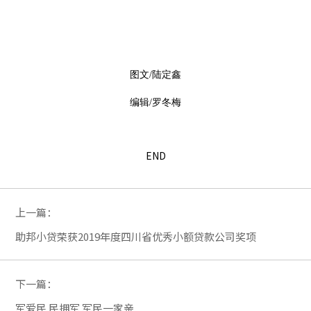
图文/陆定鑫
编辑/罗冬梅
END
上一篇：
助邦小贷荣获2019年度四川省优秀小额贷款公司奖项
下一篇：
军爱民 民拥军 军民一家亲