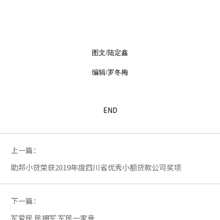
图文/陆定鑫
编辑/罗冬梅
END
上一篇：
助邦小贷荣获2019年度四川省优秀小额贷款公司奖项
下一篇：
军爱民 民拥军 军民一家亲