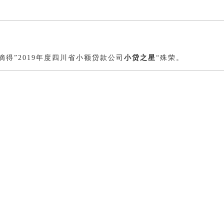
得”2019年度四川省小额贷款公司
小贷之星
“殊荣。