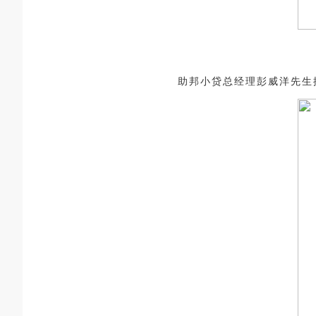
助邦小贷总经理彭威洋先生摘