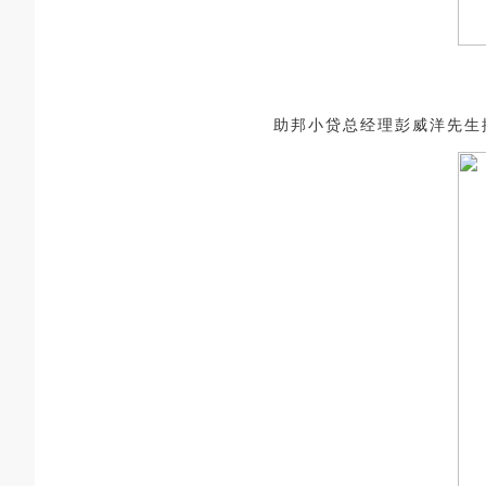
助邦小贷总经理彭威洋先生摘