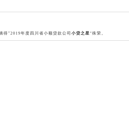
得”2019年度四川省小额贷款公司
小贷之星
“殊荣。