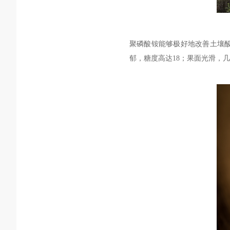
聚磷酸铵
能够极好地
改善土壤
郁，糖度高达18；
果面光
滑
，几