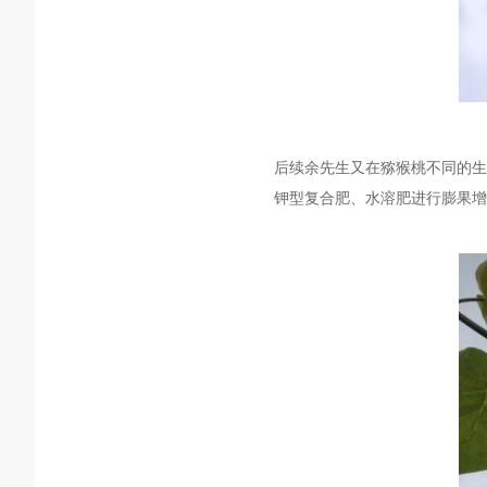
后续余
先生
又在
猕猴桃
不同
的生
钾型复合肥、水溶肥进行膨果增