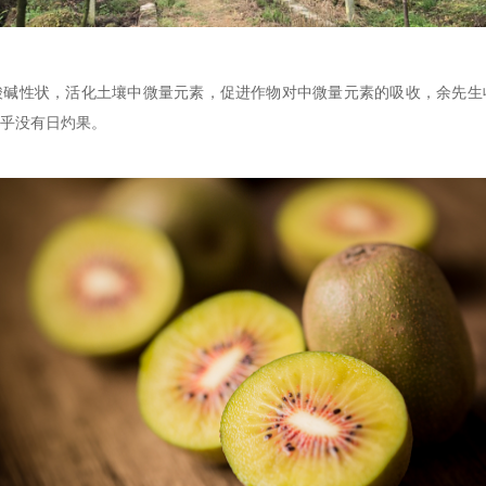
酸碱性状，活化土壤中微量元素，促进作物对中微量元素的吸收，
余先生
乎
没有
日灼果。