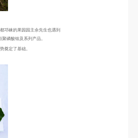
都邛崃
的果园园主
余
先生也遇到
恒聚磷酸铵及系列产品
。
势奠定了基础。