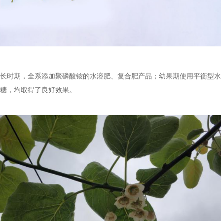
长
时期，全系添加聚磷酸铵的水溶肥、复合肥产品
；
幼果期使用平衡型水
糖
，
均
取得
了
良好效果。