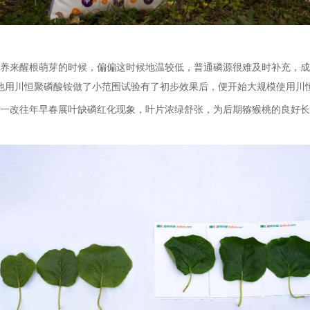
养
来
醒根萌芽的时候
，
偏偏这时候地温较低，普通磷源很难及时补充
，
成
他用川恒聚磷酸铵做了小范围试验有了初步效果后，便开始大规模使用
川
一改
往年早春展叶缺磷红化现象
，
叶片浓绿舒张，为后期猕猴桃的良好长